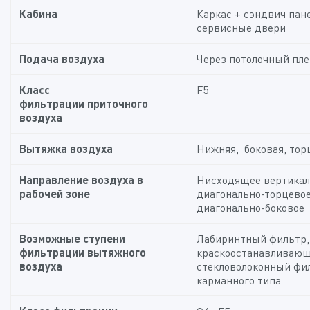
Кабина
Каркас + сэндвич пане
сервисные двери
Подача воздуха
Через потолочный пл
Класс
F5
фильтрации
приточного
воздуха
Вытяжка воздуха
Нижняя, боковая, тор
Направление воздуха в
Нисходящее вертикал
рабочей зоне
диагонально-торцевое
диагонально-боковое
Возможные ступени
Лабиринтный фильтр,
фильтрации вытяжного
краскоостанавливаю
воздуха
стекловолоконный фи
карманного типа