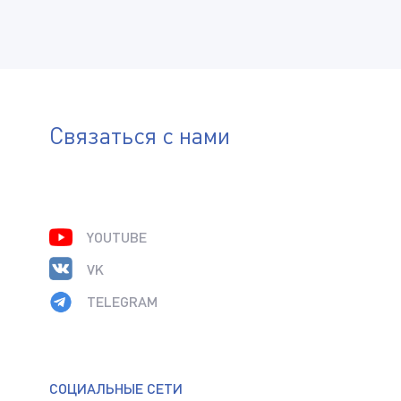
Тип кабины
(Доступные типы файлов: doc, gif, jpg, mpg, pdf, png, txt, zip)
Вид топлива
Способ подачи изделия
Связаться с нами
Дополнительная информация
YOUTUBE
Пройдите проверку:
*
(Доступные типы файлов: doc, gif, jpg, mpg, pdf, png, txt, zip)
VK
TELEGRAM
Нажимая на кнопку «Отправить», я даю своё согласие
на обработку
персональных данных
СОЦИАЛЬНЫЕ СЕТИ